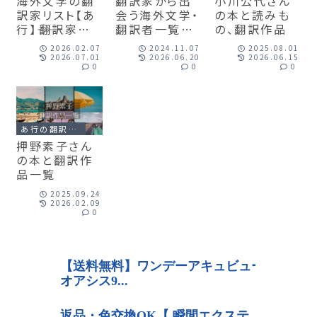
海外文学の翻
翻訳家から出
小川公代さん
訳家リスト【あ
会う海外文学・
の本と読みも
行】――翻訳家から
翻訳者一覧
の、翻訳作品
出会う海外文
【あ】
2026.02.07
2024.11.07
2025.08.01
学
2026.07.01
2026.06.20
2026.06.15
0
0
0
あ行の翻訳家一覧
押野素子さん
の本と翻訳作
品一覧
2025.09.24
2026.02.09
0