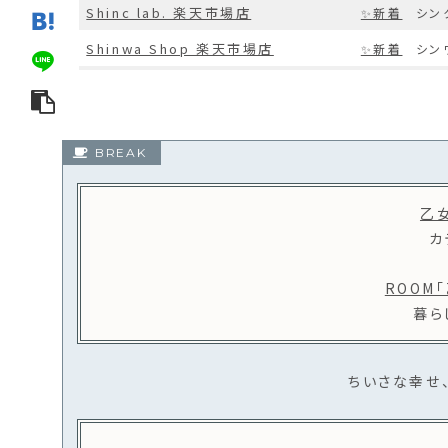
Shinc lab. 楽天市場店
✨️新着
シン
Shinwa Shop 楽天市場店
✨️新着
シン
scope version.R
✨️新着
スコ
スタイルデコ 楽天市場店
✨️新着
スタ
タボーラ 楽天市場店
✨️新着
タボ
デザインアクセス
✨️新着
デザ
乙
輸入ブランド洋食器専門店2本の剣
✨️新着
にほ
カ
nest 北欧モダンなインテリア雑貨
✨️新着
ネス
ROOM
ノッティング ワールド 輸入雑貨店
✨️新着
ノッ
暮ら
北欧雑貨と音楽 HAFEN ハーフェン
✨️新着
ハー
ファンベリー北欧雑貨とマリメッコ
✨️新着
ファ
ちいさな幸せ
Fika Style フィーカスタイル
✨️新着
フィ
北欧セレクトFynda
✨️新着
フィ