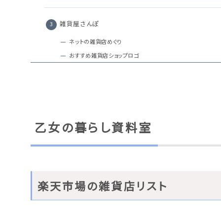
雑貨屋さんぽ
ネットの雑貨店めぐり
おすすめ雑貨店ショップロゴ
言葉の愉しみ
乙女なジュニークいろは歌
乙女の暮らし資料室
読書の愉しみ
乙女な装丁、イラストが可愛い表紙の本
楽天市場の雑貨店リスト