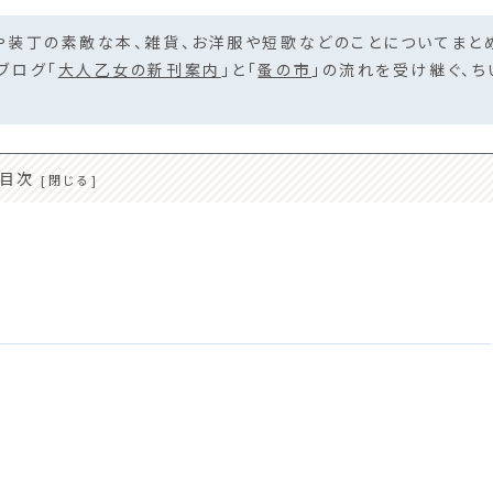
や装丁の素敵な本、雑貨、お洋服や短歌などのことについてまと
ブログ「
大人乙女の新刊案内
」と「
蚤の市
」の流れを受け継ぐ、ち
目次