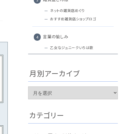
ネットの雑貨店めぐり
おすすめ雑貨店ショップロゴ
言葉の愉しみ
乙女なジュニークいろは歌
読書の愉しみ
月別アーカイブ
乙女な装丁、イラストが可愛い表紙の
本
カテゴリー