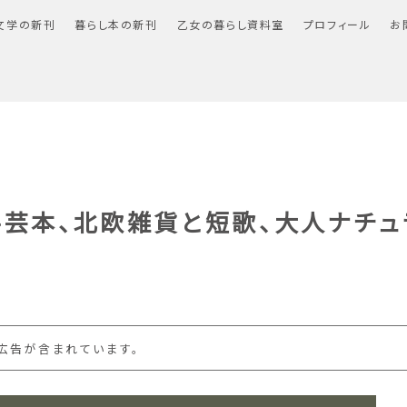
文学の新刊
暮らし本の新刊
乙女の暮らし資料室
プロフィール
お
、手芸本、北欧雑貨と短歌、大人ナチュ
広告が含まれています。