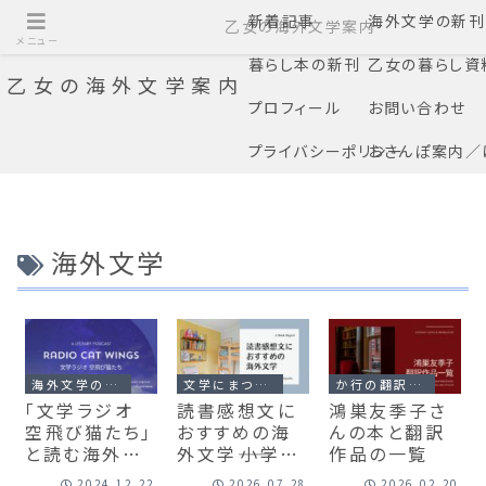
新着記事
海外文学の新刊
乙女の海外文学案内
メニュー
暮らし本の新刊
乙女の暮らし資
乙女の海外文学案内
プロフィール
お問い合わせ
プライバシーポリシー
おさんぽ案内／
海外文学
海外文学の読みもの、ポッドキャスト
文学にまつわる一覧表
か行の翻訳家一覧
「文学ラジオ
読書感想文に
鴻巣友季子さ
空飛び猫たち」
おすすめの海
んの本と翻訳
と読む海外文
外文学――小学
作品の一覧
学――紹介本一覧
生、中学生、高
2024.12.22
2026.07.28
2026.02.20