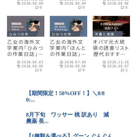
表
校生でない人
2026.08.09
2026.08.09
2026.08.08
0
0
0
も
ひみつの作業日誌とお知らせ
ひみつの作業日誌とお知らせ
洋書と英語の本のこと
乙女の海外文
乙女の海外文
オバマ元大統
学案内「ひみつ
学案内「ほんと
領の読書リスト
の作業日誌」
の作業日誌」
――歴代おすすめ
2026年8月分
2026年7月分
本と邦訳作品
2026.08.03
2026.07.04
2025.12.16
の一覧表
2026.08.08
2026.08.08
2026.08.07
0
0
2