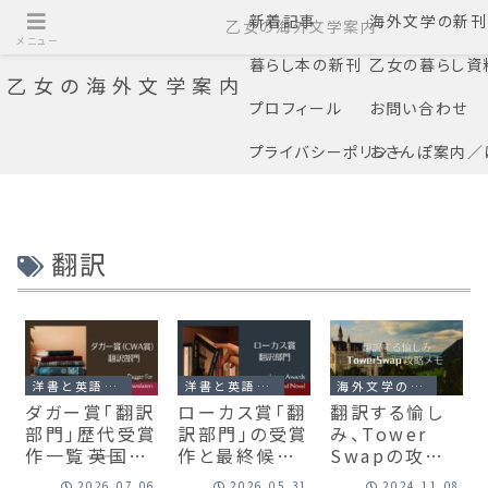
新着記事
海外文学の新刊
乙女の海外文学案内
メニュー
暮らし本の新刊
乙女の暮らし資
乙女の海外文学案内
プロフィール
お問い合わせ
プライバシーポリシー
おさんぽ案内／
翻訳
洋書と英語の本のこと
洋書と英語の本のこと
海外文学の読みもの、ポッドキャスト
ダガー賞「翻訳
ローカス賞「翻
翻訳する愉し
部門」歴代受賞
訳部門」の受賞
み、Tower
作一覧――英国推
作と最終候補
Swapの攻略
理作家協会
作の一覧表
と考察／
2026.07.06
2026.05.31
2024.11.08