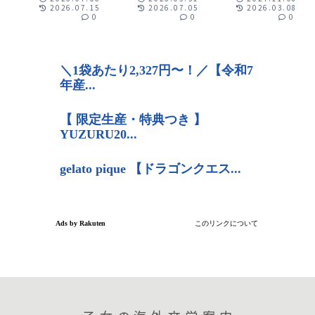
（CWA）賞
Tower Swap
2026.07.15
2026.07.05
2026.03.08
0
0
0
Tips for
Making Gold
Chests