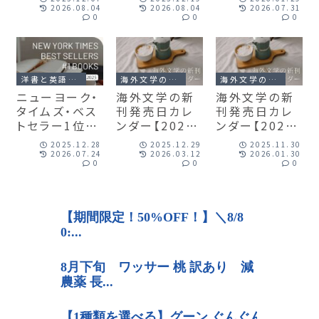
めた100冊」の
クの一覧表
Books
2026.08.04
2026.08.04
2026.07.31
0
0
0
一覧表
2025」の一覧
表
洋書と英語の本のこと
海外文学の新刊発売日カレンダー
海外文学の新刊発売日カレンダー
ニューヨーク・
海外文学の新
海外文学の新
タイムズ・ベス
刊発売日カレ
刊発売日カレ
トセラー1位の
ンダー【2025
ンダー【2025
本の一覧表
年12月】
年11月】
2025.12.28
2025.12.29
2025.11.30
〈2025〉
2026.07.24
2026.03.12
2026.01.30
0
0
0