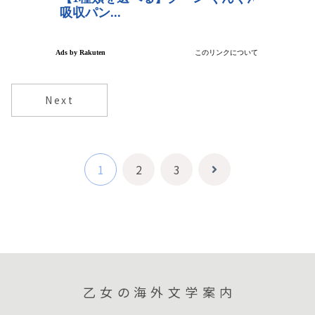
Next
1
2
3
次
へ
乙女の海外文学案内