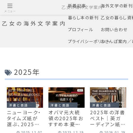
新着記事
海外文学の新刊
乙女の海外文学案内
メニュー
暮らし本の新刊
乙女の暮らし資
乙女の海外文学案内
プロフィール
お問い合わせ
プライバシーポリシー
おさんぽ案内／
2025年
洋書と英語の本のこと
洋書と英語の本のこと
洋書と英語の本のこと
ニューヨーク・
オバマ元大統
2025年の洋書
タイムズ紙が
領の2025年お
ベスト｜英ガ
選ぶ、2025年
すすめ本――夏と
ーディアン紙が
「今年注目を集
年末ベストブッ
選ぶ「Best
2025.12.07
2025.12.19
2026.01.29